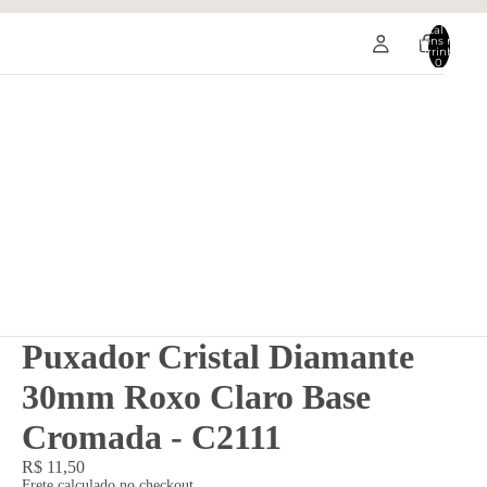
Total de
itens no
carrinho:
0
Puxador Cristal Diamante
30mm Roxo Claro Base
Cromada - C2111
R$ 11,50
Frete calculado no checkout.