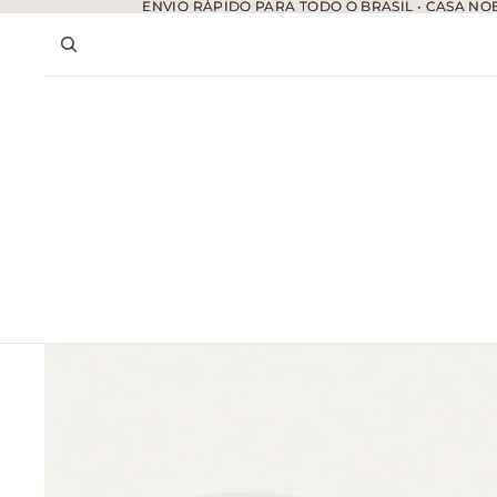
ENVIO RÁPIDO PARA TODO O BRASIL • CASA NOB
ENVIO RÁPIDO PARA TODO O BRASIL • CASA NOB