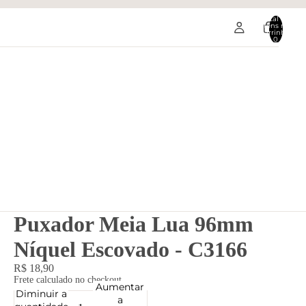
Total de
itens no
carrinho:
0
Puxador Meia Lua 96mm
Níquel Escovado - C3166
R$ 18,90
Frete calculado no checkout.
Aumentar
Diminuir a
a