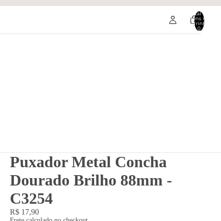
Total de
itens no
carrinho:
0
Puxador Metal Concha
Dourado Brilho 88mm -
C3254
R$ 17,90
Frete calculado no checkout.