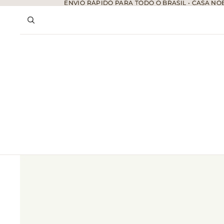
ENVIO RÁPIDO PARA TODO O BRASIL • CASA NOB
ENVIO RÁPIDO PARA TODO O BRASIL • CASA NOB