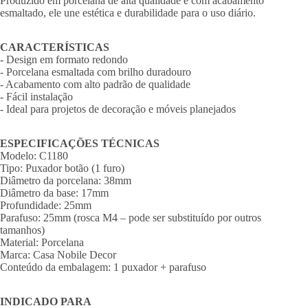
Produzido em porcelana de alta qualidade e com acabamento
esmaltado, ele une estética e durabilidade para o uso diário.
CARACTERÍSTICAS
- Design em formato redondo
- Porcelana esmaltada com brilho duradouro
- Acabamento com alto padrão de qualidade
- Fácil instalação
- Ideal para projetos de decoração e móveis planejados
ESPECIFICAÇÕES TÉCNICAS
Modelo: C1180
Tipo: Puxador botão (1 furo)
Diâmetro da porcelana: 38mm
Diâmetro da base: 17mm
Profundidade: 25mm
Parafuso: 25mm (rosca M4 – pode ser substituído por outros
tamanhos)
Material: Porcelana
Marca: Casa Nobile Decor
Conteúdo da embalagem: 1 puxador + parafuso
INDICADO PARA