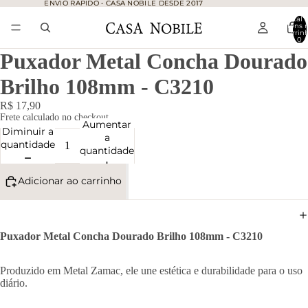
ENVIO RÁPIDO • CASA NOBILE DESDE 2017
ENVIO RÁPIDO • CASA NOBILE DESDE 2017
Total 
itens 
carrinh
0
Puxador Metal Concha Dourado
Brilho 108mm - C3210
R$ 17,90
Frete calculado no checkout.
Aumentar
Diminuir a
a
quantidade
quantidade
Adicionar ao carrinho
Puxador Metal Concha Dourado Brilho 108mm - C3210
Produzido em Metal Zamac, ele une estética e durabilidade para o uso
diário.