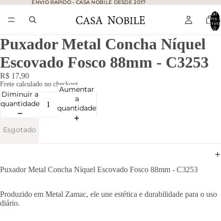
ENVIO RÁPIDO • CASA NOBILE DESDE 2017
ENVIO RÁPIDO • CASA NOBILE DESDE 2017
Total 
itens 
carrinh
0
Puxador Metal Concha Níquel
Escovado Fosco 88mm - C3253
R$ 17,90
Frete calculado no checkout.
Aumentar
Diminuir a
a
quantidade
quantidade
Esgotado
Puxador Metal Concha Níquel Escovado Fosco 88mm - C3253
Produzido em Metal Zamac, ele une estética e durabilidade para o uso
diário.