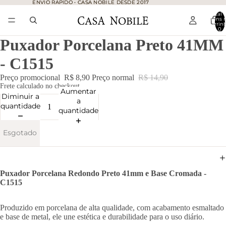
ENVIO RÁPIDO • CASA NOBILE DESDE 2017
ENVIO RÁPIDO • CASA NOBILE DESDE 2017
Total 
itens 
carrinh
0
Puxador Porcelana Preto 41MM
- C1515
Preço promocional
R$ 8,90
Preço normal
R$ 14,90
Frete calculado no checkout.
Aumentar
Diminuir a
a
quantidade
quantidade
Esgotado
Puxador Porcelana Redondo Preto 41mm e Base Cromada -
C1515
Produzido em porcelana de alta qualidade, com acabamento esmaltado
e base de metal, ele une estética e durabilidade para o uso diário.